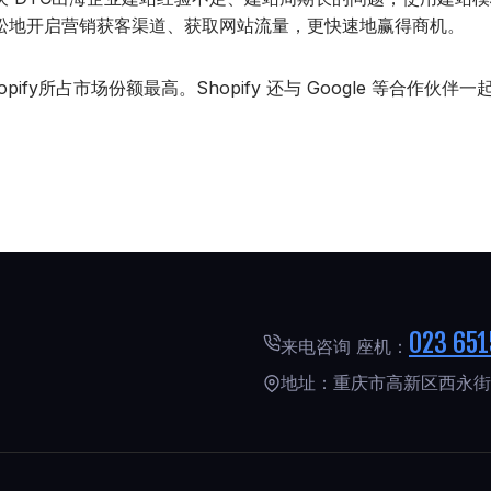
松地开启营销获客渠道、获取网站流量，更快速地赢得商机。
fy所占市场份额最高。Shopify 还与 Google 等合作
023 651
来电咨询 座机：
地址：重庆市高新区西永街