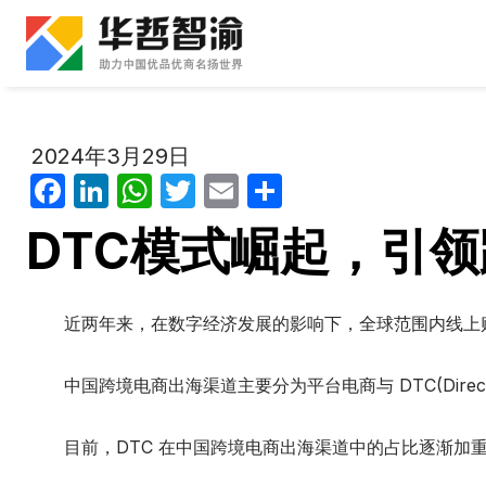
跳
到
内
容
2024年3月29日
F
Li
W
T
E
分
a
n
h
w
m
享
DTC模式崛起，引
c
k
at
itt
ail
e
e
s
er
b
dI
A
近两年来，在数字经济发展的影响下，全球范围内线上购
o
n
p
中国跨境电商出海渠道主要分为平台电商与 DTC(Direc
o
p
k
目前，DTC 在中国跨境电商出海渠道中的占比逐渐加重