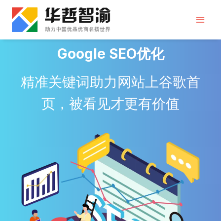
跳
到
内
容
Google SEO
优化
精准关键词助力网站上谷歌首
页，被看见才更有价值