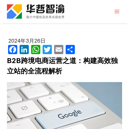
跳
到
内
容
2024年3月26日
F
Li
W
T
E
分
a
n
h
w
m
享
B2B跨境电商运营之道：构建高效独
c
k
at
itt
ail
立站的全流程解析
e
e
s
er
b
dI
A
o
n
p
o
p
k