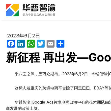
跳
到
内
容
2023年6月2日
F
Li
W
T
E
分
a
n
h
w
m
享
新征程 再出发—Goo
c
k
at
itt
ail
e
e
s
er
b
dI
A
乘八面之风，应万众期待。2023年6月2日，华哲智渝|Go
o
n
p
这标志着重庆的跨境电商平台除了阿里巴巴、EBAY等传
o
p
k
华哲智渝|Google Ads跨境电商出海中心的技术团
商发展的政策土壤。