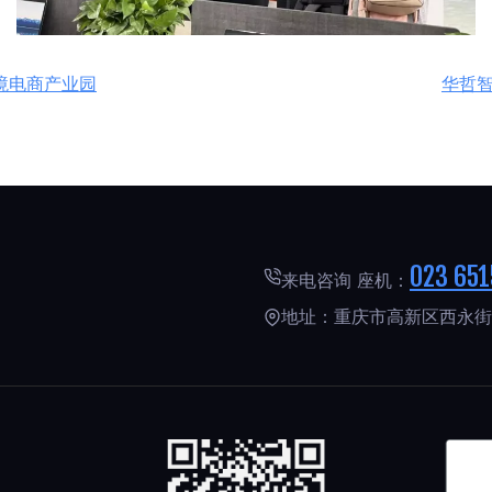
跨境电商产业园
华哲智
023 651
来电咨询 座机：
地址：重庆市高新区西永街