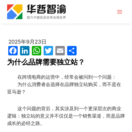
跳
到
内
容
2025年9月23日
F
Li
W
T
E
分
a
n
h
w
m
享
为什么品牌需要独立站？
c
k
at
itt
ail
e
e
s
er
在跨境电商的运营中，经常会被问到一个问题：
为什么消费者会选择在品牌独立站购买，而不是在
b
dI
A
亚马逊？
o
n
p
o
p
这个问题的背后，其实涉及到一个更深层次的商业
k
逻辑：独立站的意义并不仅仅是一个销售渠道，而是品牌
成长的必经之路。